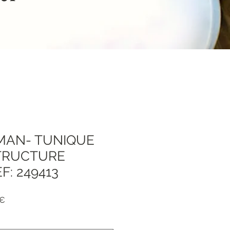
MAN- TUNIQUE
TRUCTURE
F: 249413
я
Спеццена
 €