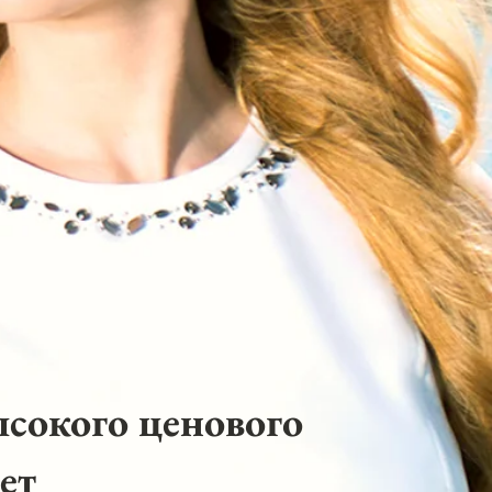
ысокого ценового
ет