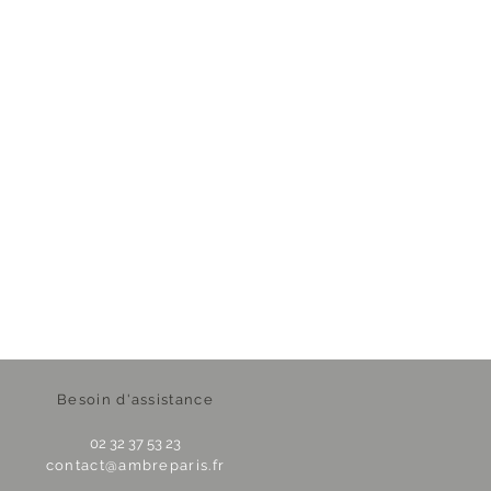
Besoin d'assistance
02 32 37 53 23
contact@ambreparis.fr