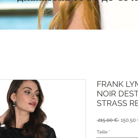
FRANK LY
NOIR DES
STRASS RE
Обычна
 215,00 € 
150,50
цена
Taille
*