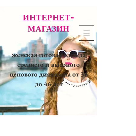
ИНТЕРНЕТ-
МАГАЗИН
женская готовая одежда
среднего и высокого
ценового диапазона от 36
до 46 лет
02 32 37 53 23 - 48
rue
Joséphine, 27000 Evreux