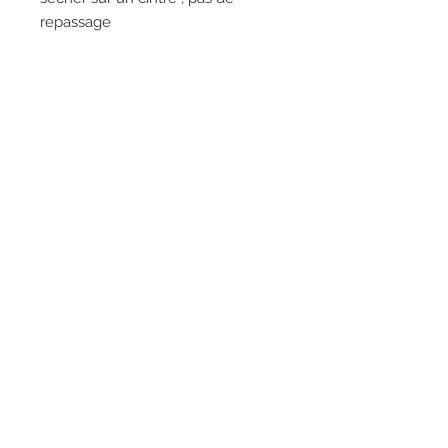
repassage
l'aspect froissé du tissu va etre
renforcé après le lavage ou
nettoyage a cause du traitement
du fil métalique
RESEAUX SOCIAUX
S'inscrire à la newsletter