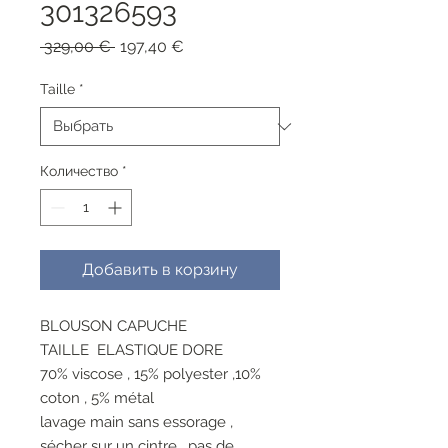
301326593
Обычная
Спеццена
 329,00 € 
197,40 €
цена
Taille
*
Количество
*
Добавить в корзину
BLOUSON CAPUCHE
TAILLE ELASTIQUE DORE
70% viscose , 15% polyester ,10%
coton , 5% métal
lavage main sans essorage ,
sécher sur un cintre , pas de