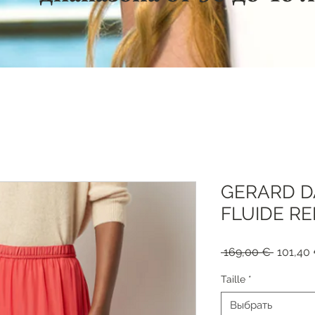
GERARD D
FLUIDE RE
Обычна
 169,00 € 
101,40
цена
Taille
*
Выбрать