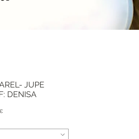
AREL- JUPE
F: DENISA
я
Спеццена
 €