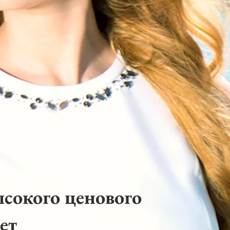
ысокого ценового
ет