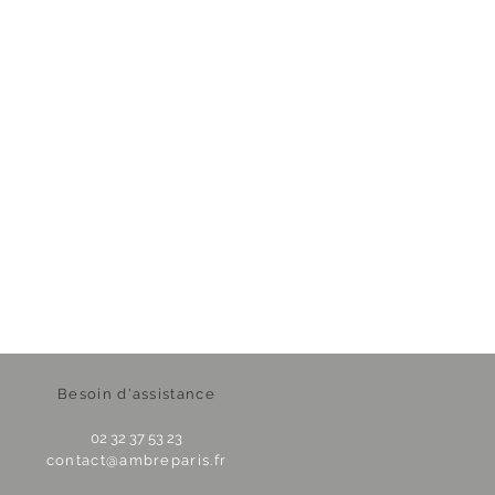
Besoin d'assistance
02 32 37 53 23
contact@ambreparis.fr