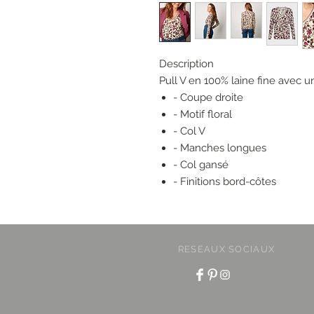
Description
Pull V en 100% laine fine avec un
- Coupe droite
- Motif floral
- Col V
- Manches longues
- Col gansé
- Finitions bord-côtes
RESEAUX SOCIAUX