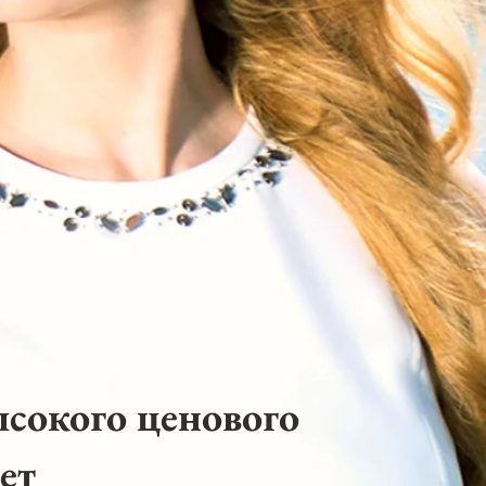
ысокого ценового
ет