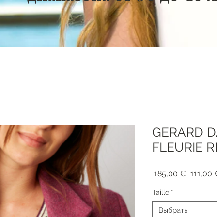
GERARD D
FLEURIE R
Обычна
 185,00 € 
111,00 
цена
Taille
*
Выбрать