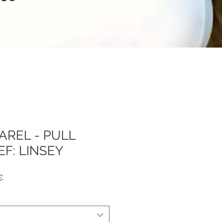
AREL - PULL
EF: LINSEY
я
Спеццена
€