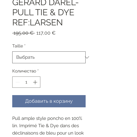
GERARD DAREL-
PULL TIE & DYE
REF:LARSEN
Обычная
Спеццена
 195,00 € 
117,00 €
цена
Taille
*
Количество
*
Добавить в корзину
Pull ample style poncho en 100%
lin. Imprimé Tie & Dye dans des
déclinaisons de bleu pour un look