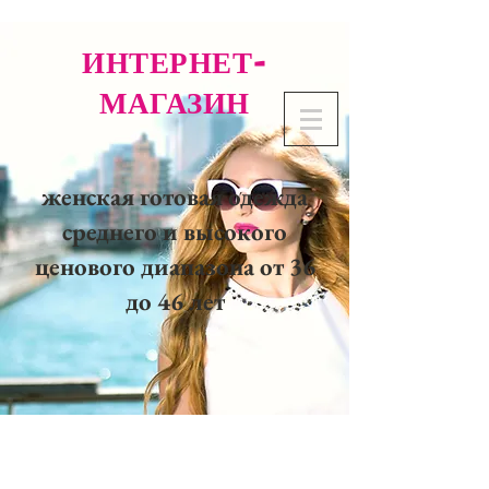
ИНТЕРНЕТ-
МАГАЗИН
женская готовая одежда
среднего и высокого
ценового диапазона от 36
до 46 лет
02 32 37 53 23 - 48
rue
Joséphine, 27000 Evreux