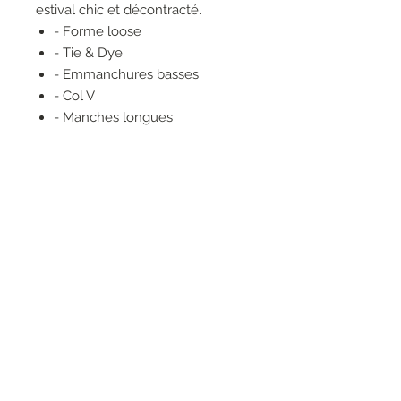
estival chic et décontracté.
- Forme loose
- Tie & Dye
- Emmanchures basses
- Col V
- Manches longues
- Manches resserrées tricotées
en côte
- Petit bord-côte à l'encolure et
dans le bas du produit
100% LIN
RESEAUX SOCIAUX