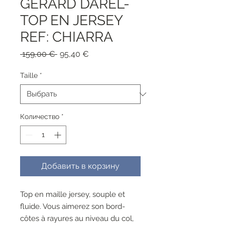
GERARD DAREL-
TOP EN JERSEY
REF: CHIARRA
Обычная
Спеццена
 159,00 € 
95,40 €
цена
Taille
*
Количество
*
Добавить в корзину
Top en maille jersey, souple et
fluide. Vous aimerez son bord-
côtes à rayures au niveau du col,