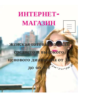
ИНТЕРНЕТ-
МАГАЗИН
женская готовая одежда
среднего и высокого
ценового диапазона от 36
до 46 лет
02 32 37 53 23 - 48
rue
Joséphine, 27000 Evreux