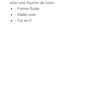
avec une touche de lurex.
- Forme fluide
- Maille unie
- Col en V
- Manches courtes
- Fentes latérales
- Ourlet en bas du produit
RESEAUX SOCIAUX
S'inscrire à la newsletter