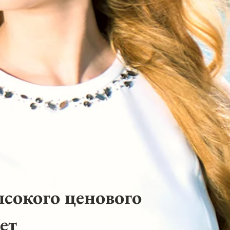
ысокого ценового
ет