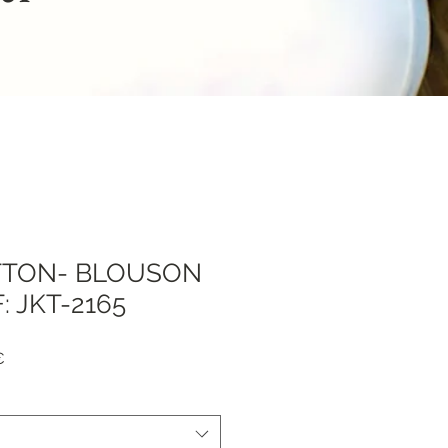
TTON- BLOUSON
: JKT-2165
я
Спеццена
€