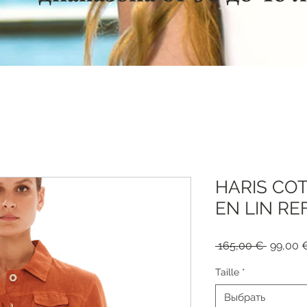
HARIS CO
EN LIN REF
Обычна
 165,00 € 
99,00 
цена
Taille
*
Выбрать