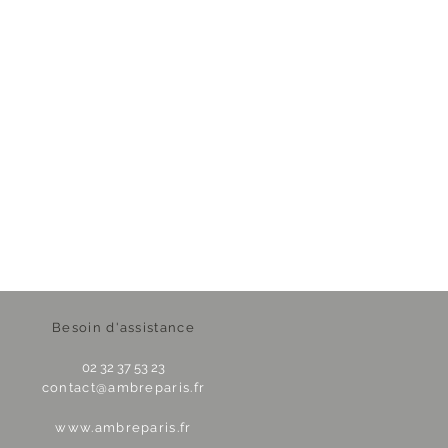
Besoin d'assistance
02 32 37 53 23
contact@ambreparis.fr
www.ambreparis.fr