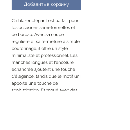
Добавить в корзину
Ce blazer élégant est parfait pour
les occasions semi-formelles et
de bureau. Avec sa coupe
régulière et sa fermeture à simple
boutonnage, il offre un style
minimaliste et professionnel. Les
manches longues et l'encolure
échancrée ajoutent une touche
d'élégance, tandis que le motif uni
apporte une touche de
sophistication. Fabriqué avec des
matériaux de haute qualité, ce
blazer est un choix idéal pour une
tenue d'affaires chic et
intemporelle.