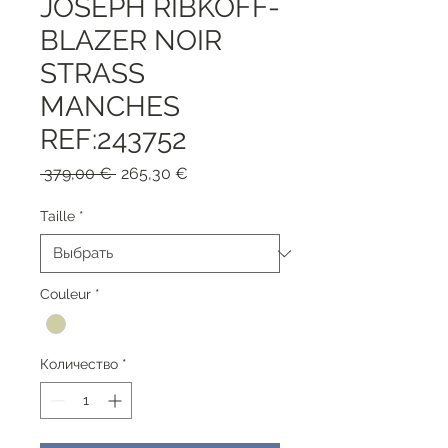
JOSEPH RIBKOFF-
BLAZER NOIR
STRASS
MANCHES
REF:243752
Обычная
Спеццена
 379,00 € 
265,30 €
цена
Taille
*
Couleur
*
Количество
*