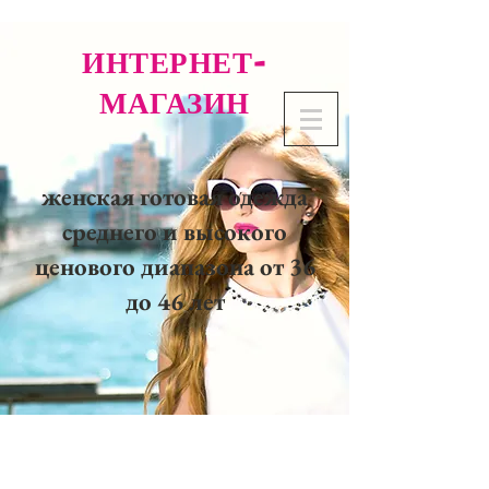
ИНТЕРНЕТ-
МАГАЗИН
женская готовая одежда
среднего и высокого
ценового диапазона от 36
до 46 лет
02 32 37 53 23 - 48
rue
Joséphine, 27000 Evreux