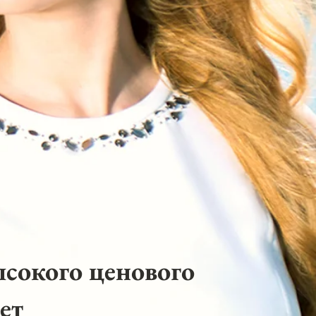
ысокого ценового
ет