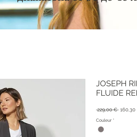
JOSEPH RI
FLUIDE RE
Обычна
 229,00 € 
160,30
цена
Couleur
*