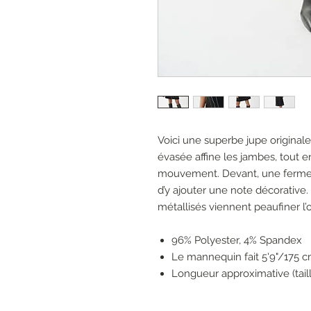
Voici une superbe jupe original
évasée affine les jambes, tout 
mouvement. Devant, une fermetur
d’y ajouter une note décorative. 
métallisés viennent peaufiner l
96% Polyester, 4% Spandex
Le mannequin fait 5'9"/175 cm
Longueur approximative (taill