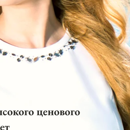
ысокого ценового
ет