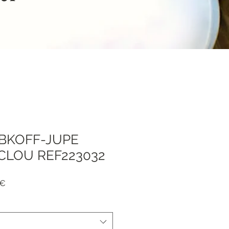
IBKOFF-JUPE
CLOU REF223032
я
Спеццена
 €