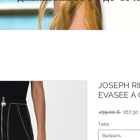
JOSEPH R
EVASEE A 
Обычна
 239,00 € 
167,30
цена
Taille
*
Выбрать