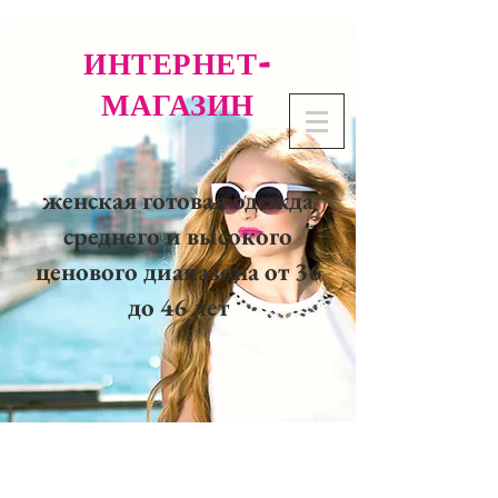
ИНТЕРНЕТ-
МАГАЗИН
женская готовая одежда
среднего и высокого
ценового диапазона от 36
до 46 лет
02 32 37 53 23 - 48
rue
Joséphine, 27000 Evreux