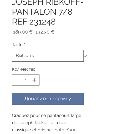
JOSEPH RIBKOFF-
PANTALON 7/8
REF 231248
Обычная
Спеццена
 189,00 € 
132,30 €
цена
Taille
*
Количество
*
Добавить в корзину
Craquez pour ce pantacourt large
de Joseph Ribkoff, à la fois
classique et original, doté d’une