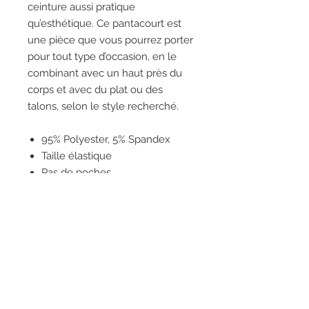
ceinture aussi pratique
qu’esthétique. Ce pantacourt est
une pièce que vous pourrez porter
pour tout type d’occasion, en le
combinant avec un haut près du
corps et avec du plat ou des
talons, selon le style recherché.
95% Polyester, 5% Spandex
Taille élastique
Pas de poches
Pas de fermeture éclair
Jambe Large
Le mannequin fait 5'9"/175 cm
et porte une taille 6.
Longueur d'entrejambe
approximative (taille 12): 31" - 79
cm