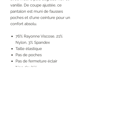
vanille. De coupe ajustée, ce
pantalon est muni de fausses
poches et d'une ceinture pour un
confort absolu.
76% Rayonne Viscose, 21%
Nylon, 3% Spandex
Taille élastique
Pas de poches
Pas de fermeture éclair
Non doublé
Polka Dot
Ajusté
Le mannequin fait 5'9"/175 cm
et porte une taille 6.
Longueur d'entrejambe
approximative (taille 12): 30" - 76
cm