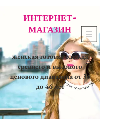
ИНТЕРНЕТ-
МАГАЗИН
женская готовая одежда
среднего и высокого
ценового диапазона от 36
до 46 лет
02 32 37 53 23 - 48
rue
Joséphine, 27000 Evreux