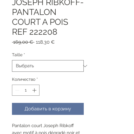
JOSEPH RIBKOFF-
PANTALON
COURT A POIS
REF 222208
Обычная
Спеццена
 169,00 € 
118,30 €
цена
Taille
*
Количество
*
Добавить в корзину
Pantalon court Joseph Ribkoff
avec motif à pois dégradé noir et