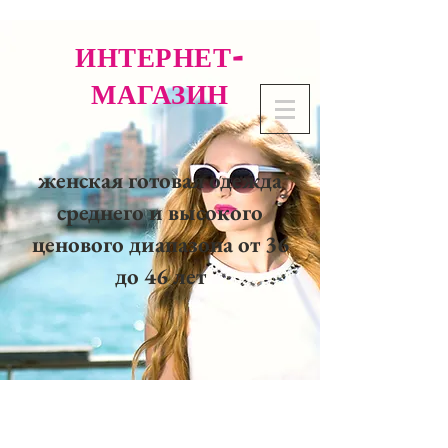
ИНТЕРНЕТ-
МАГАЗИН
женская готовая одежда
среднего и высокого
ценового диапазона от 36
до 46 лет
02 32 37 53 23 - 48
rue
Joséphine, 27000 Evreux