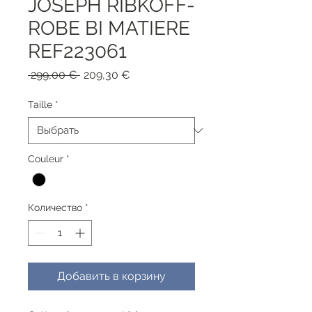
JOSEPH RIBKOFF-
ROBE BI MATIERE
REF223061
Обычная
Спеццена
 299,00 € 
209,30 €
цена
Taille
*
Couleur
*
Количество
*
Добавить в корзину