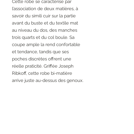
Cette robe se caractérise par
l’association de deux matières, à
savoir du simili cuir sur la partie
avant du buste et du textile mat
au niveau du dos, des manches
trois quarts et du col boule. Sa
coupe ample la rend confortable
et tendance, tandis que ses
poches discrètes offrent une
réelle praticité. Griffée Joseph
Ribkoff, cette robe bi-matière
arrive juste au-dessus des genoux.
68% Polyester, 26%
Polyurethane, 6% Spandex, 95%
Viscose Rayon, 5% Spandex
Pas de poches
Pas de fermeture éclair
Le mannequin fait 5'9"/175 cm