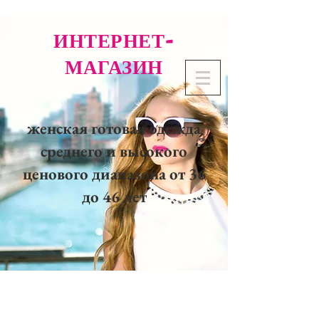
ИНТЕРНЕТ-
МАГАЗИН
женская готовая одежда
среднего и высокого
ценового диапазона от 36
до 46 лет
02 32 37 53 23 - 48
rue
Joséphine, 27000 Evreux