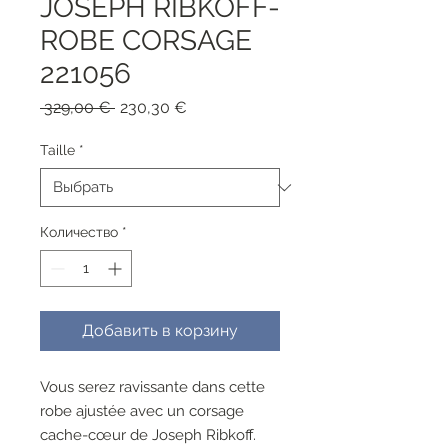
JOSEPH RIBKOFF-
ROBE CORSAGE
221056
Обычная
Спеццена
 329,00 € 
230,30 €
цена
Taille
*
Количество
*
Добавить в корзину
Vous serez ravissante dans cette
robe ajustée avec un corsage
cache-cœur de Joseph Ribkoff.