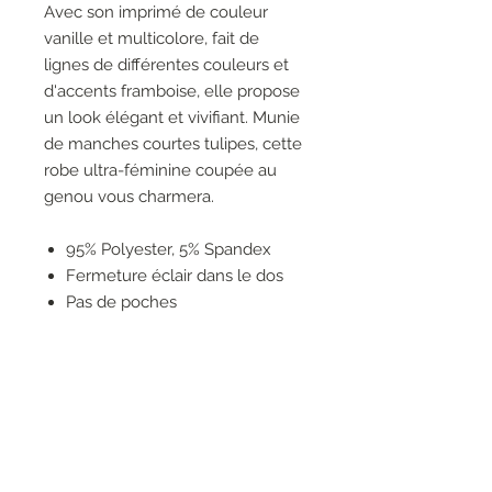
Avec son imprimé de couleur
vanille et multicolore, fait de
lignes de différentes couleurs et
d'accents framboise, elle propose
un look élégant et vivifiant. Munie
de manches courtes tulipes, cette
robe ultra-féminine coupée au
genou vous charmera.
95% Polyester, 5% Spandex
Fermeture éclair dans le dos
Pas de poches
Non doublé
ajusté
Manches Courtes
Abstrait
Le mannequin fait 5'8"/173 cm
et porte une taille 6.
Longueur approximative (taille