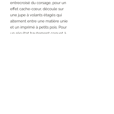
entrecroisé du corsage, pour un
effet cache-cœur, découle sur
une jupe à volants étagés qui
alternent entre une matière unie
et un imprimé à petits pois. Pour
un résultat hautement coquet à
porter avec assurance. Avec ses
manches courtes, elle sera l'une
de vos robes d'été préférées.
96% Polyester, 4% Spandex
RESEAUX SOCIAUX