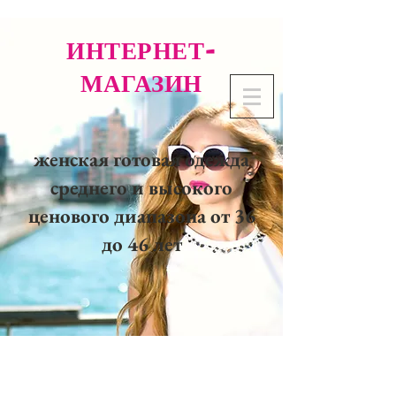
ИНТЕРНЕТ-
МАГАЗИН
женская готовая одежда
среднего и высокого
ценового диапазона от 36
до 46 лет
02 32 37 53 23 - 48
rue
Joséphine, 27000 Evreux