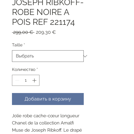
JOSEPH RIBKOFF-
ROBE NOIRE A
POIS REF 221174
Обычная
Спеццена
 299,00 € 
209,30 €
цена
Taille
*
Количество
*
Добавить в корзину
Jolie robe cache-cœur longueur
Chanel de la collection Amalfi
Muse de Joseph Ribkoff. Le drapé