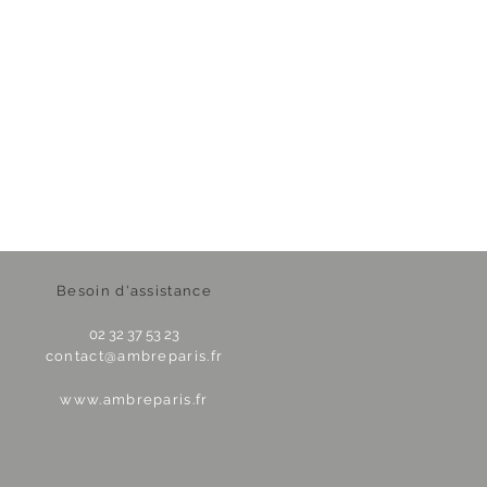
Besoin d'assistance
02 32 37 53 23
contact@ambreparis.fr
www.ambreparis.fr