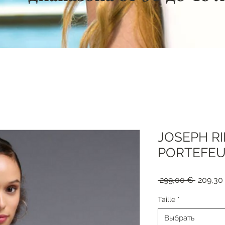
JOSEPH R
PORTEFEUI
Обычна
 299,00 € 
209,30
цена
Taille
*
Выбрать