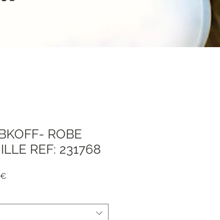
IBKOFF- ROBE
LLE REF: 231768
я
Спеццена
 €