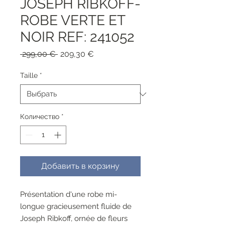
JOSEPH RIBKOFF-
ROBE VERTE ET
NOIR REF: 241052
Обычная
Спеццена
 299,00 € 
209,30 €
цена
Taille
*
Количество
*
Добавить в корзину
Présentation d'une robe mi-
longue gracieusement fluide de
Joseph Ribkoff, ornée de fleurs