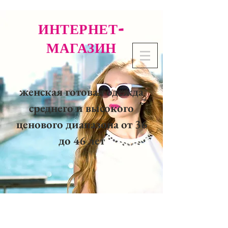
ИНТЕРНЕТ-
МАГАЗИН
женская готовая одежда
среднего и высокого
ценового диапазона от 36
до 46 лет
02 32 37 53 23 - 48
rue
Joséphine, 27000 Evreux