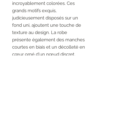
incroyablement colorées. Ces
grands motifs exquis,
judicieusement disposés sur un
fond uni, ajoutent une touche de
texture au design. La robe
présente également des manches
courtes en biais et un décolleté en
cœur orné d'un nœud discret,
ajoutant une touche d'élégance
discrète.
95 % polyester 5 % élasthanne
FABRIQUÉ AU CANADA