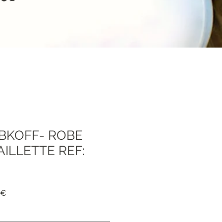
IBKOFF- ROBE
ILLETTE REF:
я
Спеццена
 €