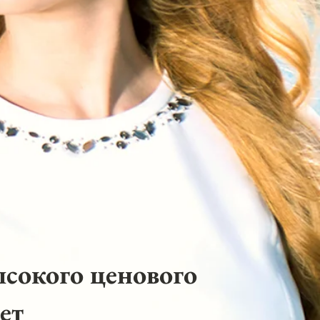
ысокого ценового
ет