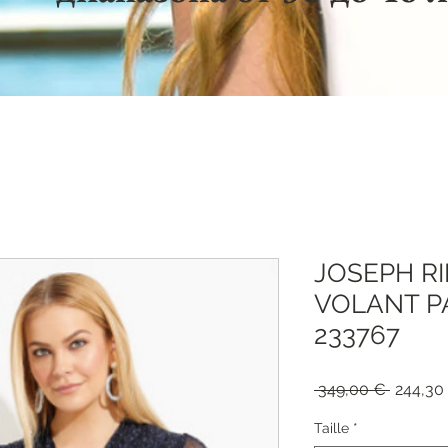
JOSEPH R
VOLANT PA
233767
Обычна
 349,00 € 
244,30
цена
Taille
*