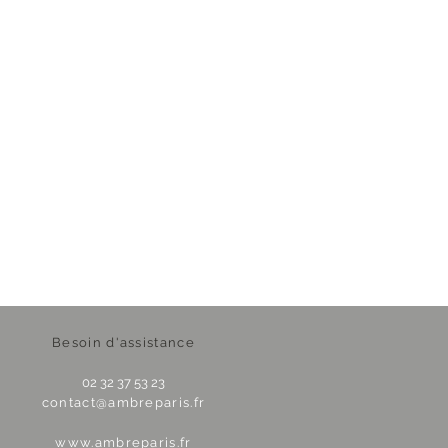
Besoin d'assistance
02 32 37 53 23
contact@ambreparis.fr
www.ambreparis.fr