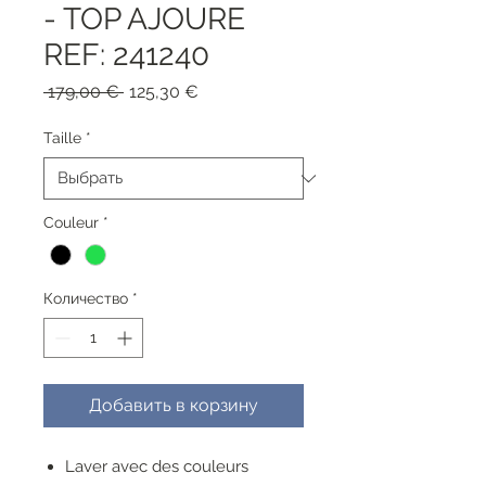
- TOP AJOURE
REF: 241240
Обычная
Спеццена
 179,00 € 
125,30 €
цена
Taille
*
Couleur
*
Количество
*
Добавить в корзину
Laver avec des couleurs