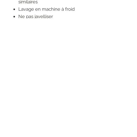
similaires
Lavage en machine à froid
Ne pas javelliser
Ne pas sécher en machine
Repasser uniquement sur
l'envers
Ne pas nettoyer à sec
RESEAUX SOCIAUX
S'inscrire à la newsletter