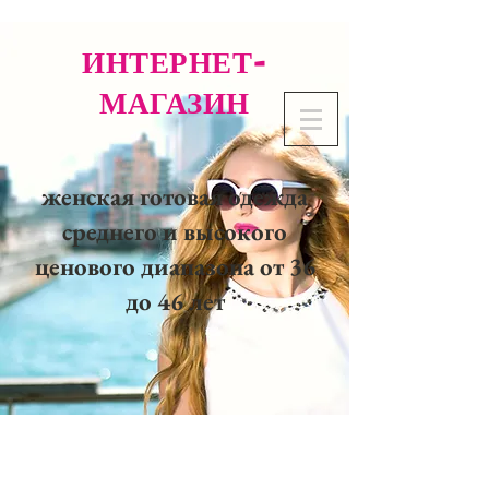
ИНТЕРНЕТ-
МАГАЗИН
женская готовая одежда
среднего и высокого
ценового диапазона от 36
до 46 лет
02 32 37 53 23 - 48
rue
Joséphine, 27000 Evreux