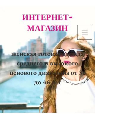
ИНТЕРНЕТ-
МАГАЗИН
женская готовая одежда
среднего и высокого
ценового диапазона от 36
до 46 лет
02 32 37 53 23 - 48
rue
Joséphine, 27000 Evreux