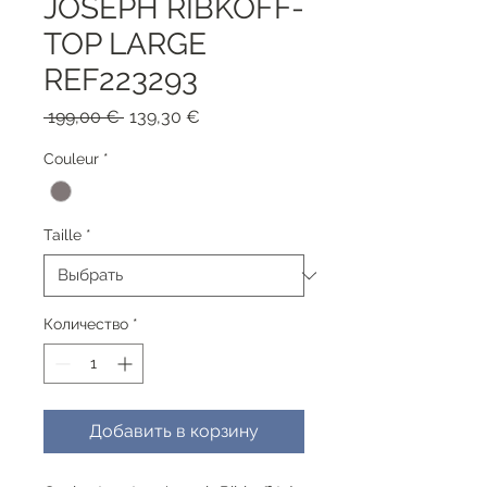
JOSEPH RIBKOFF-
TOP LARGE
REF223293
Обычная
Спеццена
 199,00 € 
139,30 €
цена
Couleur
*
Taille
*
Количество
*
Добавить в корзину