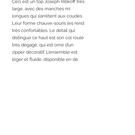
Ceci est un top Joseph Ribkoff très
large, avec des manches mi
longues qui s’arrêtent aux coudes.
Leur forme chauve-souris les rend
très confortables. Le détail qui
distingue ce haut est son col roulé
très dégagé, qui est orné d’un
zipper décoratif. L’ensemble est
léger et fluide, disponible en de
nombreux coloris.
96% Polyester, 4% Spandex
Le mannequin fait 5'9"/175 cm
et porte une taille 6.
Longueur approximative (taille
12) : 27" - 69 cm