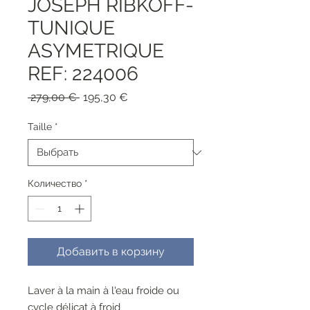
JOSEPH RIBKOFF-
TUNIQUE
ASYMETRIQUE
REF: 224006
Обычная
Спеццена
 279,00 € 
195,30 €
цена
Taille
*
Количество
*
Добавить в корзину
Laver à la main à l'eau froide ou
cycle délicat à froid