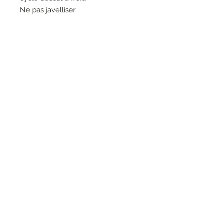
Ne pas javelliser
Faire sécher à plat
Ne pas sécher à la machine
Ne pas repasser
Ne pas nettoyer à sec
RESEAUX SOCIAUX
S'inscrire à la newsletter
Rejoindre