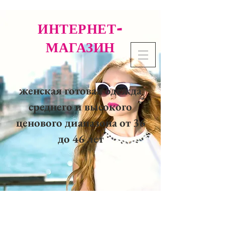
ИНТЕРНЕТ-
МАГАЗИН
женская готовая одежда
среднего и высокого
ценового диапазона от 36
до 46 лет
02 32 37 53 23 - 48
rue
Joséphine, 27000 Evreux