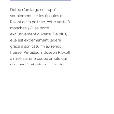
Dotée d’un large col replié
souplement sur les épaules et
l’avant de la poitrine, cette veste à
manches 3/4 se porte
exclusivement ouverte. De plus,
elle est extrêmement légère
grâce à son tissu fin au rendu
froissé. Par ailleurs, Joseph Ribkoff
a misé sur une coupe ample qui
descend à mi cuisses, avec des
poches sur les hanches.
100% Polyester
Poches sur les côtés
Pas de fermeture éclair
Le mannequin fait 5'9"/175 cm
et porte une taille 6.