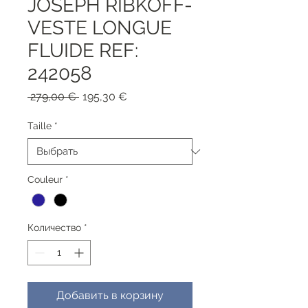
JOSEPH RIBKOFF-
VESTE LONGUE
FLUIDE REF:
242058
Обычная
Спеццена
 279,00 € 
195,30 €
цена
Taille
*
Couleur
*
Количество
*
Добавить в корзину