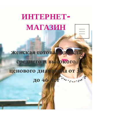
ИНТЕРНЕТ-
МАГАЗИН
женская готовая одежда
среднего и высокого
ценового диапазона от 36
до 46 лет
02 32 37 53 23 - 48
rue
Joséphine, 27000 Evreux