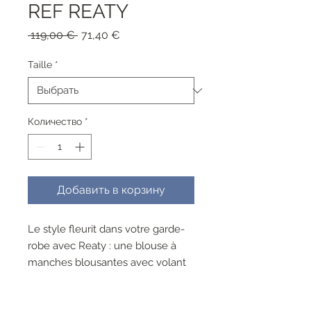
REF REATY
Обычная
Спеццена
 119,00 € 
71,40 €
цена
Taille
*
Количество
*
Добавить в корзину
Le style fleurit dans votre garde-
robe avec Reaty : une blouse à
manches blousantes avec volant
qui transformera n'importe quelle
tenue en véritable icône de style !