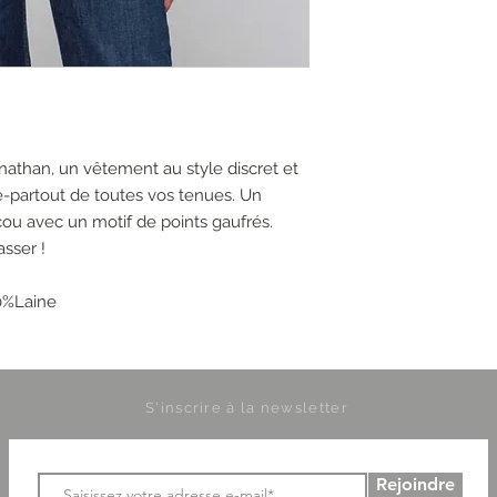
nathan, un vêtement au style discret et
se-partout de toutes vos tenues. Un
cou avec un motif de points gaufrés.
sser !
0%Laine
S'inscrire à la newsletter
Rejoindre