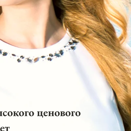
ысокого ценового
ет