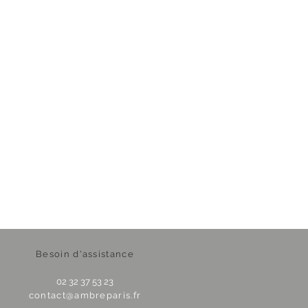
Besoin d'assistance
02 32 37 53 23
contact@ambreparis.fr