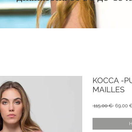
KOCCA -P
MAILLES
Обычна
 115,00 € 
69,00 
цена
Н