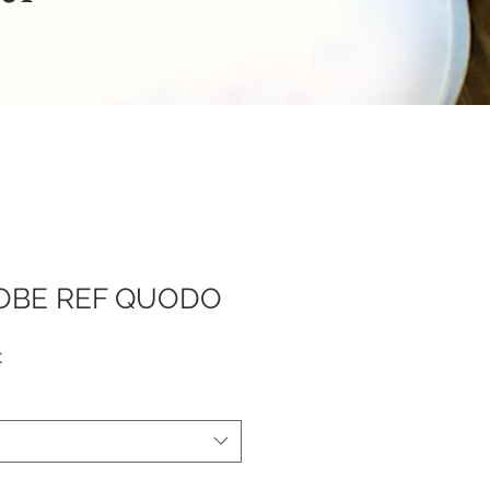
OBE REF QUODO
я
Спеццена
€