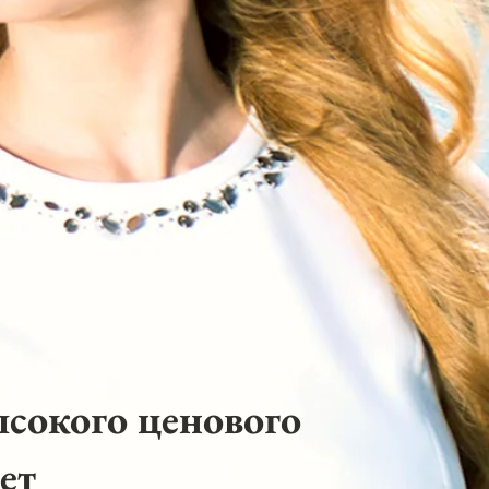
ысокого ценового
ет