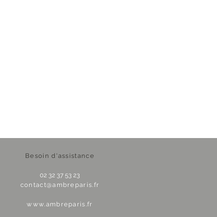
Besoin d'assistance
02 32 37 53 23
contact@ambreparis.fr
www.ambreparis.fr