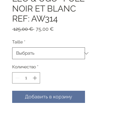
NOIR ET BLANC
REF: AW314
Обычная
Спеццена
 125,00 € 
75,00 €
цена
Taille
*
Количество
*
Добавить в корзину
Composition: 52%VISCOSE
22%NYLON 26%NANO