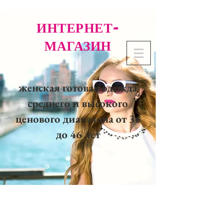
ИНТЕРНЕТ-
МАГАЗИН
женская готовая одежда
среднего и высокого
ценового диапазона от 36
до 46 лет
02 32 37 53 23 - 48
rue
Joséphine, 27000 Evreux