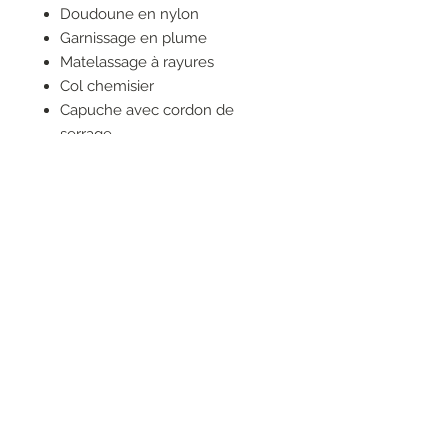
Doudoune en nylon
Garnissage en plume
Matelassage à rayures
Col chemisier
Capuche avec cordon de
serrage
Poches zippées sur les côtés
Patte Velcro® sur les manches
Fermeture à double
boutonnage par boutons-
pression
RESEAUX SOCIAUX