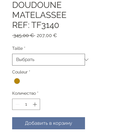
DOUDOUNE
MATELASSEE
REF: TF3140
Обычная
Спеццена
 345,00 € 
207,00 €
цена
Taille
*
Couleur
*
Количество
*
Добавить в корзину