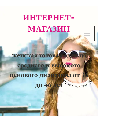
ИНТЕРНЕТ-
МАГАЗИН
женская готовая одежда
среднего и высокого
ценового диапазона от 36
до 46 лет
02 32 37 53 23 - 48
rue
Joséphine, 27000 Evreux