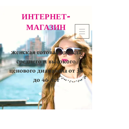
ИНТЕРНЕТ-
МАГАЗИН
женская готовая одежда
среднего и высокого
ценового диапазона от 36
до 46 лет
02 32 37 53 23 - 48
rue
Joséphine, 27000 Evreux