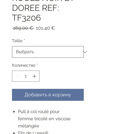
DOREE REF:
TF3206
Обычная
Спеццена
 169,00 € 
101,40 €
цена
Taille
*
Количество
*
Добавить в корзину
Pull à col roulé pour
femme tricoté en viscose
mélangée
Fils de Lurex®