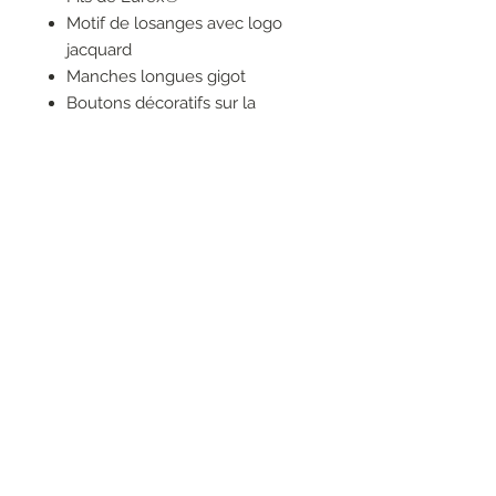
Motif de losanges avec logo
jacquard
Manches longues gigot
Boutons décoratifs sur la
manche
Fentes latérales bas de jambe
Avec un peu plus de longueur
dans le dos
Finitions bords-côtes
RESEAUX SOCIAUX