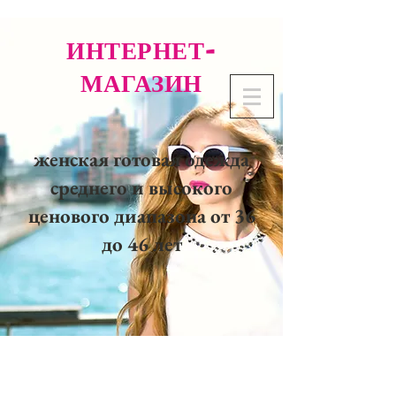
ИНТЕРНЕТ-
МАГАЗИН
женская готовая одежда
среднего и высокого
ценового диапазона от 36
до 46 лет
02 32 37 53 23 - 48
rue
Joséphine, 27000 Evreux