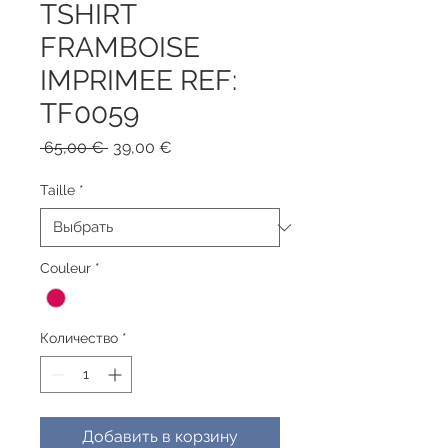
TSHIRT
FRAMBOISE
IMPRIMEE REF:
TF0059
Обычная
Спеццена
 65,00 € 
39,00 €
цена
Taille
*
Couleur
*
Количество
*
Добавить в корзину