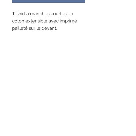
T-shirt à manches courtes en
coton extensible avec imprimé
pailleté sur le devant.
La mannequin mesure 178 cm et
porte une taille S
Composition :
47 % modal®, 47 % coton, 6 %
élasthanne
RESEAUX SOCIAUX