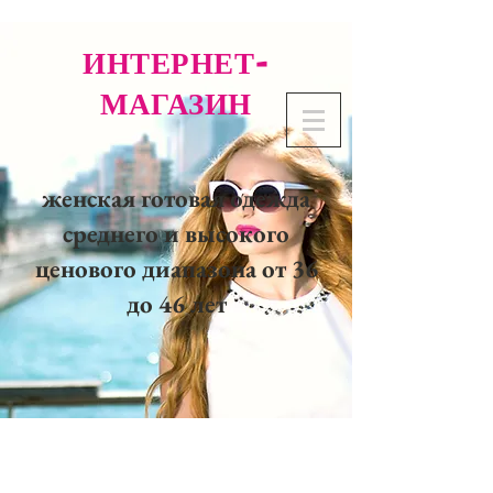
ИНТЕРНЕТ-
МАГАЗИН
женская готовая одежда
среднего и высокого
ценового диапазона от 36
до 46 лет
02 32 37 53 23 - 48
rue
Joséphine, 27000 Evreux