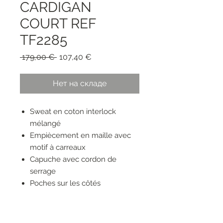
CARDIGAN
COURT REF
TF2285
Обычная
Спеццена
 179,00 € 
107,40 €
цена
Нет на складе
Sweat en coton interlock
mélangé
Empiècement en maille avec
motif à carreaux
Capuche avec cordon de
serrage
Poches sur les côtés
Logo en métal sur la poitrine
Fermeture zippée