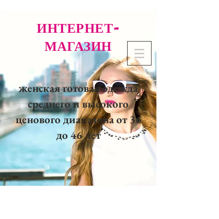
ИНТЕРНЕТ-
МАГАЗИН
женская готовая одежда
среднего и высокого
ценового диапазона от 36
до 46 лет
02 32 37 53 23 - 48
rue
Joséphine, 27000 Evreux