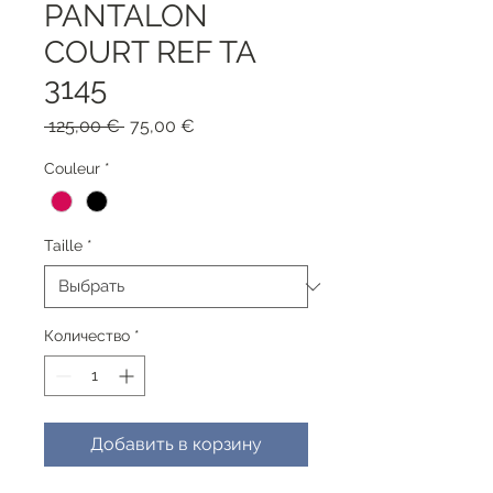
PANTALON
COURT REF TA
3145
Обычная
Спеццена
 125,00 € 
75,00 €
цена
Couleur
*
Taille
*
Количество
*
Добавить в корзину