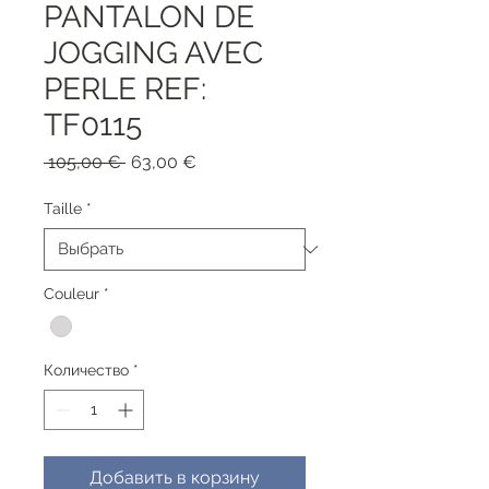
PANTALON DE
JOGGING AVEC
PERLE REF:
TF0115
Обычная
Спеццена
 105,00 € 
63,00 €
цена
Taille
*
Couleur
*
Количество
*
Добавить в корзину