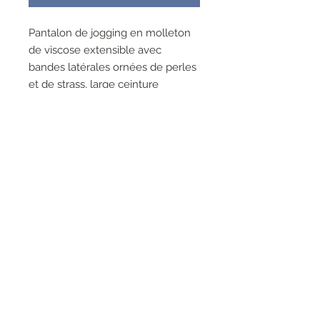
Pantalon de jogging en molleton
de viscose extensible avec
bandes latérales ornées de perles
et de strass, large ceinture
élastique et cordon de serrage.
La mannequin mesure 178 cm et
porte une taille S
Composition :
95 % viscose, 5 % élasthanne
RESEAUX SOCIAUX