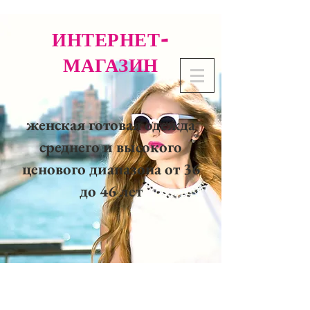
ИНТЕРНЕТ-
МАГАЗИН
женская готовая одежда
среднего и высокого
ценового диапазона от 36
до 46 лет
02 32 37 53 23 - 48
rue
Joséphine, 27000 Evreux