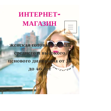
ИНТЕРНЕТ-
МАГАЗИН
женская готовая одежда
среднего и высокого
ценового диапазона от 36
до 46 лет
02 32 37 53 23 - 48
rue
Joséphine, 27000 Evreux