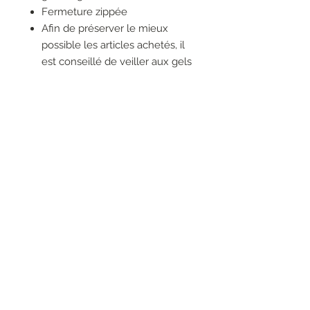
Fermeture zippée
Afin de préserver le mieux
possible les articles achetés, il
est conseillé de veiller aux gels
hydroalcooliques qui pourraient
modifier l'aspect d'origine de
vêtements et accessoires avec
lesquels ils entrent en contact
direct
RESEAUX SOCIAUX