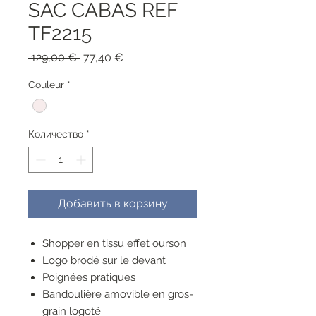
SAC CABAS REF
TF2215
Обычная
Спеццена
 129,00 € 
77,40 €
цена
Couleur
*
Количество
*
Добавить в корзину
Shopper en tissu effet ourson
Logo brodé sur le devant
Poignées pratiques
Bandoulière amovible en gros-
grain logoté