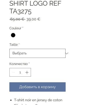
SHIRT LOGO REF
TA3275
Обычная
Спеццена
 65,00 € 
39,00 €
цена
Couleur
*
Taille
*
Количество
*
Добавить в корзину
T-shirt noir en jersey de coton