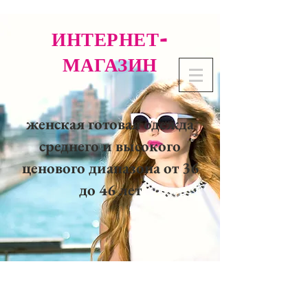
ИНТЕРНЕТ-
МАГАЗИН
женская готовая одежда
среднего и высокого
ценового диапазона от 36
до 46 лет
02 32 37 53 23 - 48
rue
Joséphine, 27000 Evreux