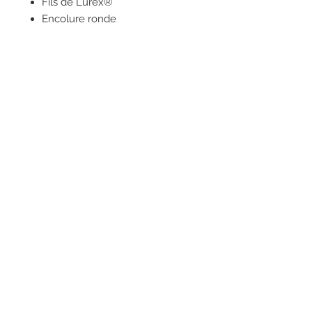
Fils de Lurex®
Encolure ronde
Manches courtes
Motif de rayures glitter avec
logo devant
Fabriqué en Italie
RESEAUX SOCIAUX
S'inscrire à la newsletter