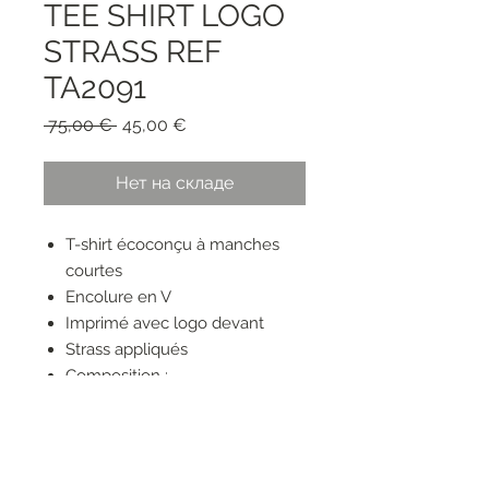
TEE SHIRT LOGO
STRASS REF
TA2091
Обычная
Спеццена
 75,00 € 
45,00 €
цена
Нет на складе
T-shirt écoconçu à manches
courtes
Encolure en V
Imprimé avec logo devant
Strass appliqués
Composition :
95 % viscose, 5 % élasthanne