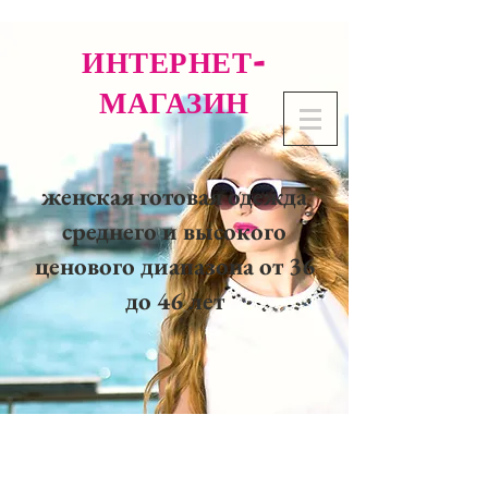
ИНТЕРНЕТ-
МАГАЗИН
женская готовая одежда
среднего и высокого
ценового диапазона от 36
до 46 лет
02 32 37 53 23 - 48
rue
Joséphine, 27000 Evreux