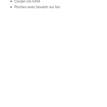
Coupe col rond
Poches avec bouton sur les
côtés
Fermeture par boutons
fantaisie
92 % polyester, 8 % élasthanne
RESEAUX SOCIAUX
S'inscrire à la newsletter