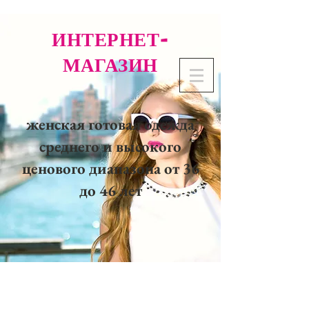
ИНТЕРНЕТ-
МАГАЗИН
женская готовая одежда
среднего и высокого
ценового диапазона от 36
до 46 лет
02 32 37 53 23 - 48
rue
Joséphine, 27000 Evreux