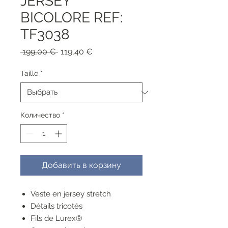
JERSEY
BICOLORE REF:
TF3038
Обычная
Спеццена
 199,00 € 
119,40 €
цена
Taille
*
Количество
*
Добавить в корзину
Veste en jersey stretch
Détails tricotés
Fils de Lurex®