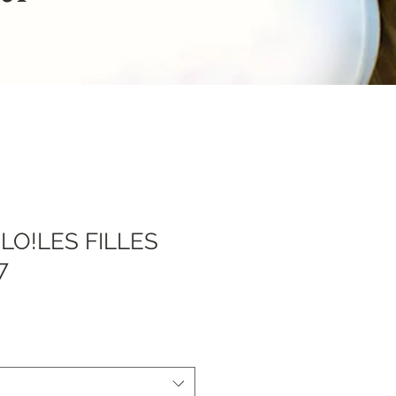
 LO!LES FILLES
7
Спеццена