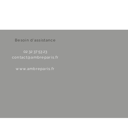
Besoin d'assistance
02 32 37 53 23
contact@ambreparis.fr
www.ambreparis.fr