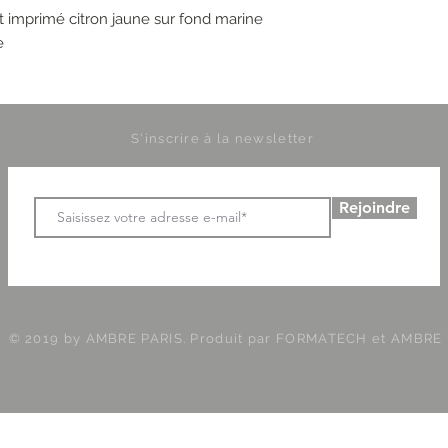
hirt imprimé citron jaune sur fond marine
e
S'inscrire à la newsletter
Rejoindre
© 2019 by AMBRE PARIS. Produit par
FORMATECH et AMBRE