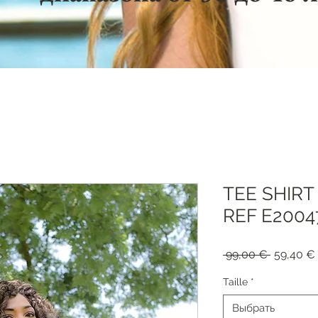
TEE SHIRT
REF E2004
Обычная
 99,00 € 
59,40 €
цена
Taille
*
Выбрать