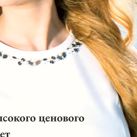
ысокого ценового
ет