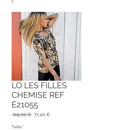
LO LES FILLES
CHEMISE REF
E21055
Обычная
Спеццена
 119,00 € 
71,40 €
цена
Taille
*