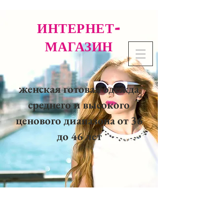
ИНТЕРНЕТ-
МАГАЗИН
женская готовая одежда
среднего и высокого
ценового диапазона от 36
до 46 лет
02 32 37 53 23 - 48
rue
Joséphine, 27000 Evreux