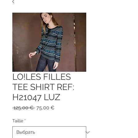
LO!LES FILLES
TEE SHIRT REF:
H21047 LUZ
Обычная
Спеццена
 125,00 € 
75,00 €
цена
Taille
*