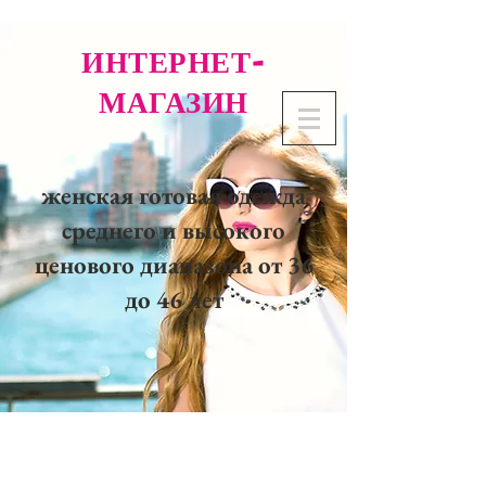
ИНТЕРНЕТ-
МАГАЗИН
женская готовая одежда
среднего и высокого
ценового диапазона от 36
до 46 лет
02 32 37 53 23 - 48
rue
Joséphine, 27000 Evreux