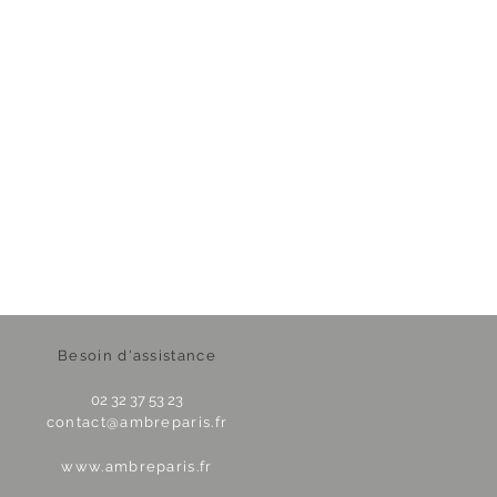
Besoin d'assistance
02 32 37 53 23
contact@ambreparis.fr
www.ambreparis.fr