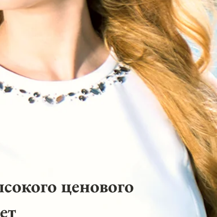
ысокого ценового
ет