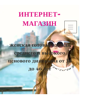
ИНТЕРНЕТ-
МАГАЗИН
женская готовая одежда
среднего и высокого
ценового диапазона от 36
до 46 лет
02 32 37 53 23 - 48
rue
Joséphine, 27000 Evreux