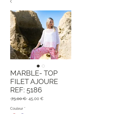
MARBLE- TOP
FILET AJOURE
REF: 5186
Обычная
Спеццена
 75,00 € 
45,00 €
цена
Couleur
*