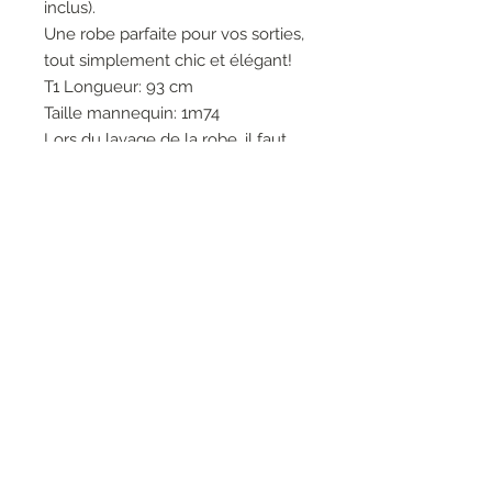
inclus).
Une robe parfaite pour vos sorties,
tout simplement chic et élégant!
T1 Longueur: 93 cm
Taille mannequin: 1m74
Lors du lavage de la robe, il faut
retourner le produit et le mettre
dans un filet afin d'éviter d'abimer
le galon de perle.
Composition :
100% viscose
RESEAUX SOCIAUX