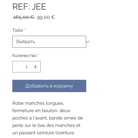
REF: JEE
Обычная
Спеццена
 165,00 € 
99,00 €
цена
Taille
*
Количество
*
Добавить в корзину
Robe manches longues,
fermeture en bouton, deux
poches à l'avant, bande ornée de
perle sur le bas des manches et
un passant ceinture (ceinture