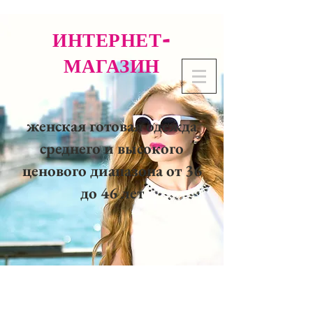
ИНТЕРНЕТ-
МАГАЗИН
женская готовая одежда
среднего и высокого
ценового диапазона от 36
до 46 лет
02 32 37 53 23 - 48
rue
Joséphine, 27000 Evreux