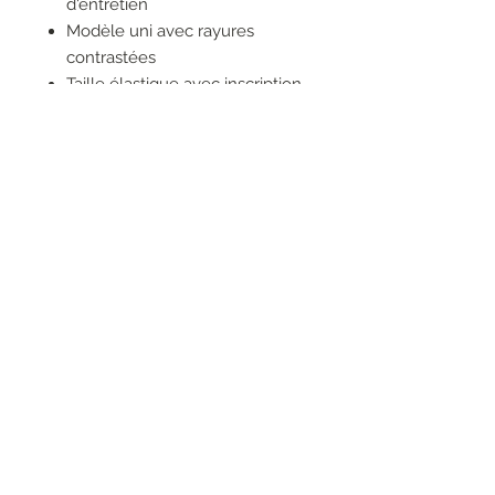
d'entretien
Modèle uni avec rayures
contrastées
Taille élastique avec inscription
brillante
Rayures contrastées sur le
devant
Fabriqué en Europe
RESEAUX SOCIAUX
S'inscrire à la newsletter