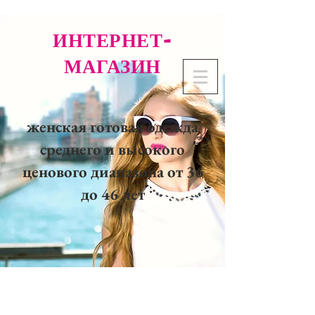
ИНТЕРНЕТ-
МАГАЗИН
женская готовая одежда
среднего и высокого
ценового диапазона от 36
до 46 лет
02 32 37 53 23 - 48
rue
Joséphine, 27000 Evreux