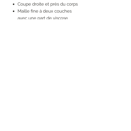
Coupe droite et près du corps
Maille fine à deux couches
avec une part de viscose
Motif intégral très contrasté
Col montant côtelé
Poignets côtelés avec rayures
contrastées
RESEAUX SOCIAUX
S'inscrire à la newsletter