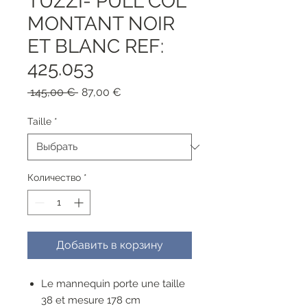
TUZZI- PULL COL
MONTANT NOIR
ET BLANC REF:
425.053
Обычная
Спеццена
 145,00 € 
87,00 €
цена
Taille
*
Количество
*
Добавить в корзину
Le mannequin porte une taille
38 et mesure 178 cm