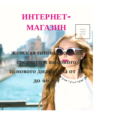
ИНТЕРНЕТ-
МАГАЗИН
женская готовая одежда
среднего и высокого
ценового диапазона от 36
до 46 лет
02 32 37 53 23 - 48
rue
Joséphine, 27000 Evreux